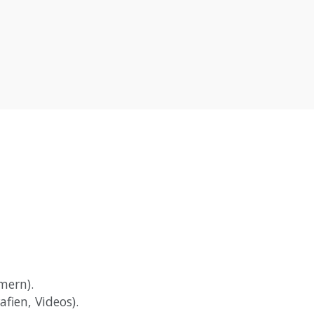
mern).
fien, Videos).