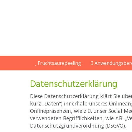
Skip
to
main
content
Fruchtsäurepeeling
Anwendungsber
Datenschutzerklärung
Diese Datenschutzerklärung klärt Sie üb
kurz „Daten“) innerhalb unseres Onlinea
Onlinepräsenzen, wie z.B. unser Social Me
verwendeten Begrifflichkeiten, wie z.B. „V
Datenschutzgrundverordnung (DSGVO).