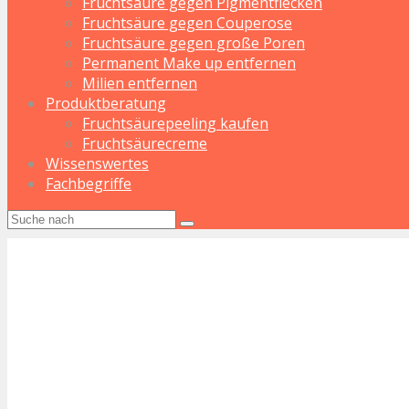
Fruchtsäure gegen Pigmentflecken
Fruchtsäure gegen Couperose
Fruchtsäure gegen große Poren
Permanent Make up entfernen
Milien entfernen
Produktberatung
Fruchtsäurepeeling kaufen
Fruchtsäurecreme
Wissenswertes
Fachbegriffe