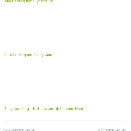
Aha Peeling mit Glycolsäure
BHA Peeling mit Salicylsäure
Enzympeeling – Naturkosmetik für reine Haut
VORHERIGER ARTIKEL
NÄCHSTER ARTIKEL