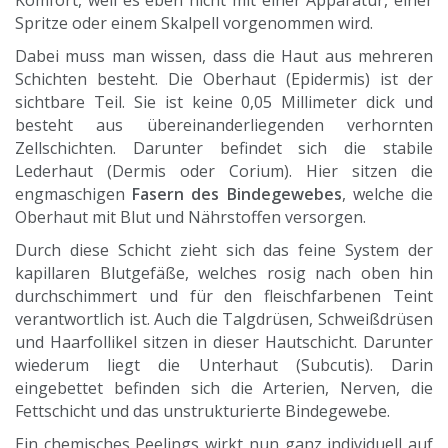
Komfort, weil es eben nicht mit einer Apparatur, einer
Spritze oder einem Skalpell vorgenommen wird.
Dabei muss man wissen, dass die Haut aus mehreren
Schichten besteht. Die Oberhaut (Epidermis) ist der
sichtbare Teil. Sie ist keine 0,05 Millimeter dick und
besteht aus übereinanderliegenden verhornten
Zellschichten. Darunter befindet sich die stabile
Lederhaut (Dermis oder Corium). Hier sitzen die
engmaschigen
Fasern des Bindegewebes
, welche die
Oberhaut mit Blut und Nährstoffen versorgen.
Durch diese Schicht zieht sich das feine System der
kapillaren Blutgefäße, welches rosig nach oben hin
durchschimmert und für den fleischfarbenen Teint
verantwortlich ist. Auch die Talgdrüsen, Schweißdrüsen
und Haarfollikel sitzen in dieser Hautschicht. Darunter
wiederum liegt die Unterhaut (Subcutis). Darin
eingebettet befinden sich die Arterien, Nerven, die
Fettschicht und das unstrukturierte Bindegewebe.
Ein chemisches Peelings wirkt nun ganz individuell auf